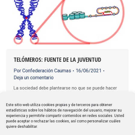
TELÓMEROS: FUENTE DE LA JUVENTUD
Por
Confederación Caumas
16/06/2021
Deja un comentario
La sociedad debe plantearse no que se puede hacer
con los mayores, si no que pueden hacer las
personas mayores para la sociedad, aprovechando
Este sitio web utiliza cookies propias y de terceros para obtener
estadísticas sobre los hábitos de navegación del usuario, mejorar su
así, a través de la educación, el capital que aportan.
experiencia y permitirle compartir contenidos en redes sociales. Usted
Una de las premisas básicas de la educación
puede aceptar o rechazar las cookies, así como personalizar cuáles
quiere deshabilitar.
permanente es pasar de una educación “para la vida”