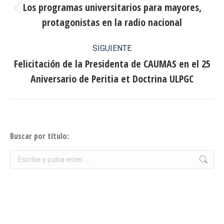
entre
Los programas universitarios para mayores,
Publicación
protagonistas en la radio nacional
publicaciones
anterior:
SIGUIENTE
Felicitación de la Presidenta de CAUMAS en el 25
Publicación
Aniversario de Peritia et Doctrina ULPGC
siguiente:
Buscar por título:
Buscar: