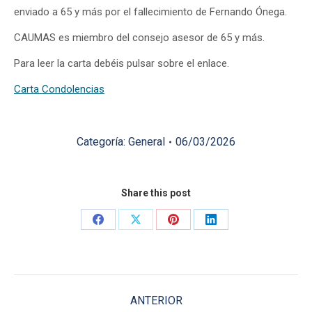
enviado a 65 y más por el fallecimiento de Fernando Ónega.
CAUMAS es miembro del consejo asesor de 65 y más.
Para leer la carta debéis pulsar sobre el enlace.
Carta Condolencias
Categoría:
General
06/03/2026
Share this post
Share
Share
Share
Share
on
on
on
on
Facebook
X
Pinterest
LinkedIn
Navegación
ANTERIOR