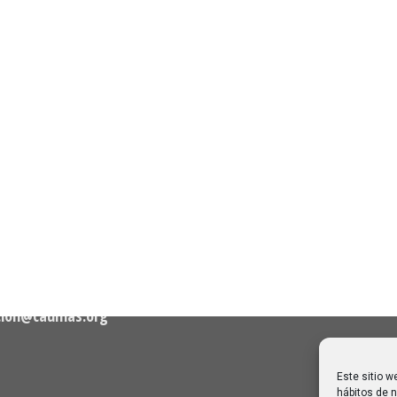
n de Contacto
Noticias Recientes
Próximas clases en direct
Canal Sénior. Semana del 1
elló, nº 36 – 1º A 28001
agosto de 2026
06/08/2026
Melilla: una joya escondida
2
viajar sin prisa
28/07/2026
cion@caumas.org
Este sitio w
hábitos de n