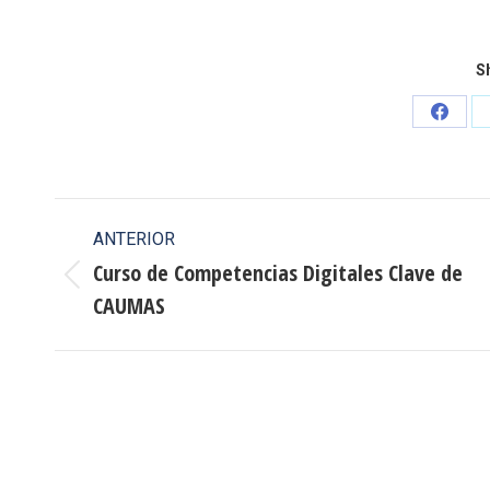
Sh
Share
on
Faceb
Navegación
ANTERIOR
entre
Curso de Competencias Digitales Clave de
Publicación
CAUMAS
publicaciones
anterior: