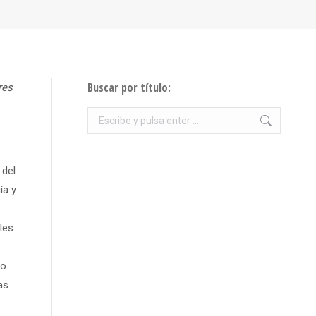
Buscar por título:
res
Buscar:
 del
ía y
ales
to
as