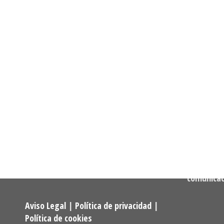
Informació
Dirección:
Calle Cast
Confederación Estatal de
MADRID
Asociaciones y Federaciones de
Teléfono:
Alumnos y Exalumnos de los
722 256 50
Programas Universitarios De
Mayores.
Correo:
comunica
Aviso Legal
|
Política de privacidad
|
Política de cookies