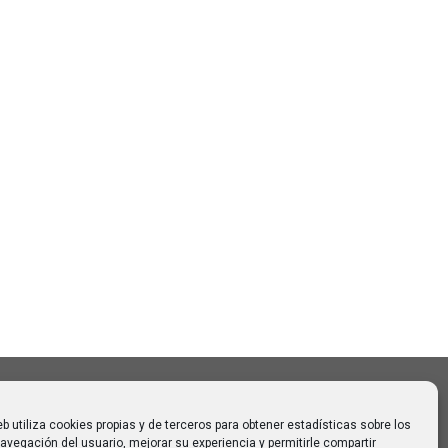
Buscar
Buscar:
o CAUMAS –
0 de
 para
eb utiliza cookies propias y de terceros para obtener estadísticas sobre los
avegación del usuario, mejorar su experiencia y permitirle compartir