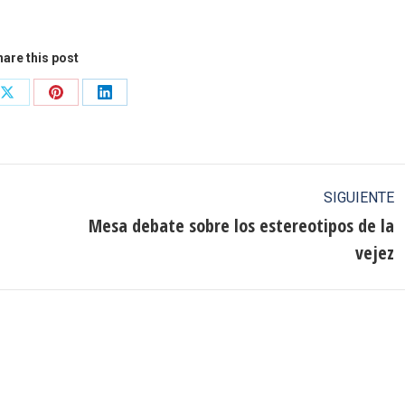
are this post
Share
Share
Share
on
on
on
ook
X
Pinterest
LinkedIn
SIGUIENTE
Mesa debate sobre los estereotipos de la
Publicación
vejez
siguiente: