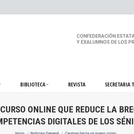
S
ACTIVIDADES
BIBLIOTECA
REVISTA
SEC
CONFEDERACIÓN ESTATA
Y EXALUMNOS DE LOS P
BIBLIOTECA
REVISTA
SECRETARIA 
URSO ONLINE QUE REDUCE LA BRE
PETENCIAS DIGITALES DE LOS SÉN
Estás aquí:
Inicio
Noticias General
Caumas lanza un nuevo curso…