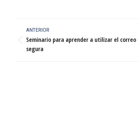
Navegación
ANTERIOR
entre
Seminario para aprender a utilizar el correo
Publicación
segura
publicaciones
anterior: