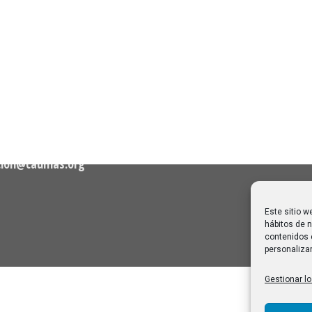
n de Contacto
Noticias Recientes
Próximas clases en direct
Canal Sénior. Semana del 1
elló, nº 36 – 1º A 28001
agosto de 2026
06/08/2026
Melilla: una joya escondida
2
viajar sin prisa
28/07/2026
cion@caumas.org
Este sitio w
hábitos de n
contenidos 
personalizar
Gestionar lo