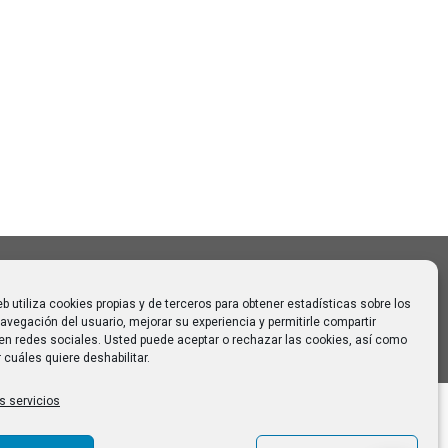
Buscar
Buscar:
o CAUMAS –
0 de
 para
eb utiliza cookies propias y de terceros para obtener estadísticas sobre los
avegación del usuario, mejorar su experiencia y permitirle compartir
en redes sociales. Usted puede aceptar o rechazar las cookies, así como
 cuáles quiere deshabilitar.
s servicios