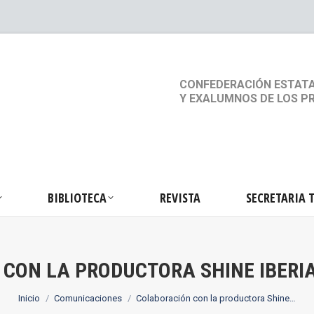
S
ACTIVIDADES
BIBLIOTECA
REVISTA
SEC
CONFEDERACIÓN ESTATA
Y EXALUMNOS DE LOS P
BIBLIOTECA
REVISTA
SECRETARIA 
CON LA PRODUCTORA SHINE IBERIA
Estás aquí:
Inicio
Comunicaciones
Colaboración con la productora Shine…