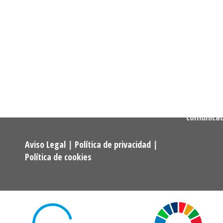
Informació
Dirección:
Calle Cast
Confederación Estatal de
MADRID
Asociaciones y Federaciones de
Teléfono:
Alumnos y Exalumnos de los
722 256 50
Programas Universitarios De
Mayores.
Correo:
comunica
Aviso Legal
|
Política de privacidad
|
Política de cookies