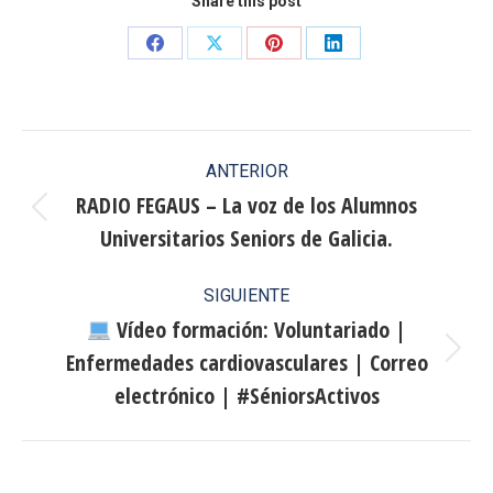
Share this post
Share
Share
Share
Share
on
on
on
on
Facebook
X
Pinterest
LinkedIn
Navegación
ANTERIOR
entre
RADIO FEGAUS – La voz de los Alumnos
Publicación
Universitarios Seniors de Galicia.
publicaciones
anterior:
SIGUIENTE
Vídeo formación: Voluntariado |
Enfermedades cardiovasculares | Correo
Publicación
siguiente:
electrónico | #SéniorsActivos