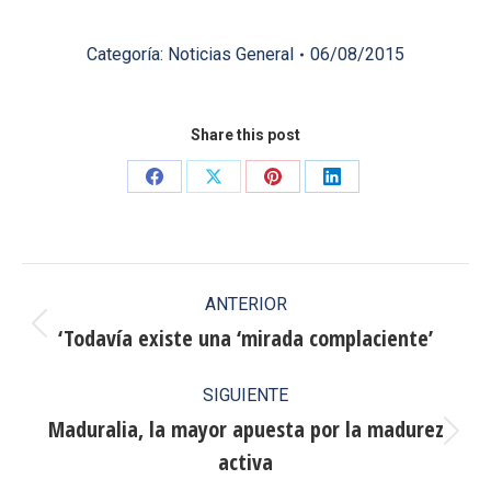
Categoría:
Noticias General
06/08/2015
Share this post
Share
Share
Share
Share
on
on
on
on
Facebook
X
Pinterest
LinkedIn
Navegación
ANTERIOR
entre
‘Todavía existe una ‘mirada complaciente’
Publicación
anterior:
publicaciones
SIGUIENTE
Maduralia, la mayor apuesta por la madurez
Publicación
activa
siguiente: