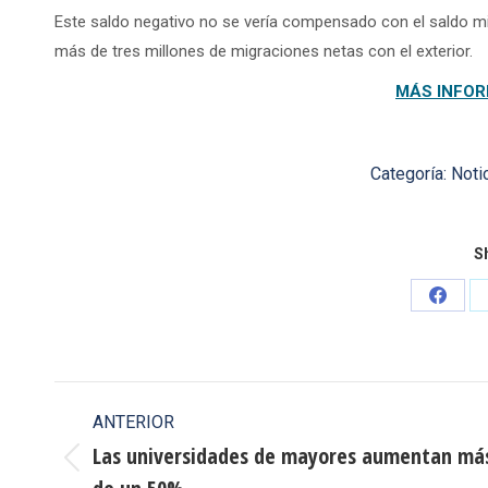
Este saldo negativo no se vería compensado con el saldo mig
más de tres millones de migraciones netas con el exterior.
MÁS INFOR
Categoría:
Noti
Sh
Share
on
Faceb
Navegación
ANTERIOR
entre
Las universidades de mayores aumentan má
Publicación