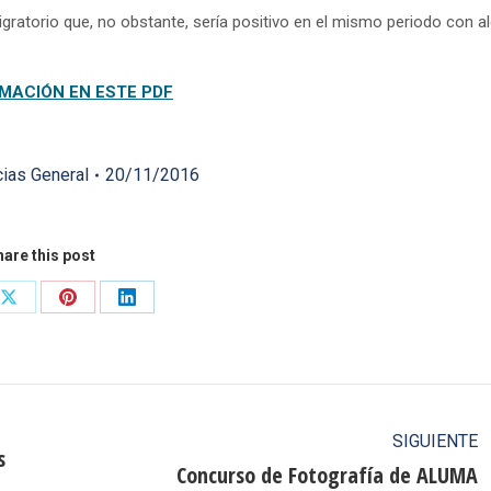
ratorio que, no obstante, sería positivo en el mismo periodo con a
MACIÓN EN ESTE PDF
cias General
20/11/2016
are this post
Share
Share
Share
on
on
on
ook
X
Pinterest
LinkedIn
SIGUIENTE
s
Concurso de Fotografía de ALUMA
Publicación