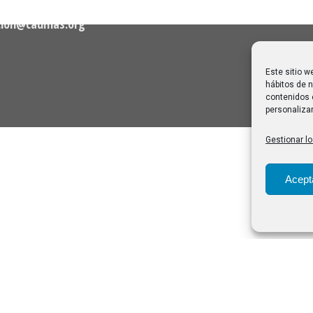
28/07/2026
cion@caumas.org
Este sitio w
hábitos de n
contenidos 
personalizar
Gestionar lo
Acept