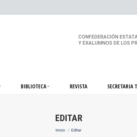
S
ACTIVIDADES
BIBLIOTECA
REVISTA
SEC
CONFEDERACIÓN ESTATA
Y EXALUMNOS DE LOS P
BIBLIOTECA
REVISTA
SECRETARIA 
EDITAR
Estás aquí:
Inicio
Editar