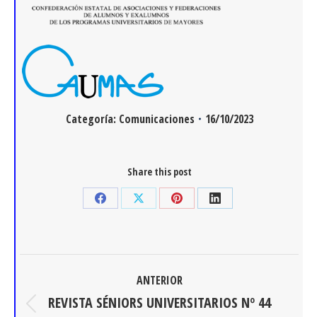
Categoría:
Comunicaciones
16/10/2023
Share this post
Share
Share
Share
Share
on
on
on
on
Facebook
X
Pinterest
LinkedIn
Navegación
ANTERIOR
entre
REVISTA SÉNIORS UNIVERSITARIOS Nº 44
Publicación