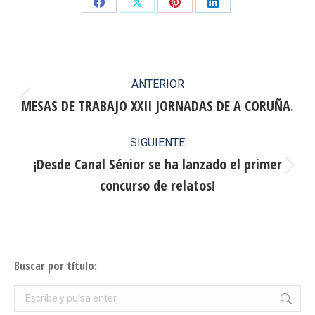
Share
Share
Share
Share
on
on
on
on
Facebook
X
Pinterest
LinkedIn
Navegación
ANTERIOR
entre
MESAS DE TRABAJO XXII JORNADAS DE A CORUÑA.
Publicación
anterior:
publicaciones
SIGUIENTE
¡Desde Canal Sénior se ha lanzado el primer
Publicación
concurso de relatos!
siguiente:
Buscar por título:
Buscar: