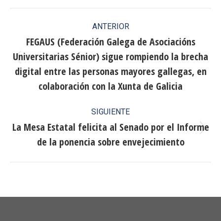
Facebook
X
Pinterest
LinkedIn
Navegación
ANTERIOR
entre
FEGAUS (Federación Galega de Asociacións
Universitarias Sénior) sigue rompiendo la brecha
publicaciones
Publicación
digital entre las personas mayores gallegas, en
anterior:
colaboración con la Xunta de Galicia
SIGUIENTE
La Mesa Estatal felicita al Senado por el Informe
Publicación
de la ponencia sobre envejecimiento
siguiente: