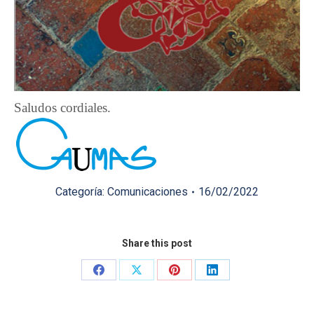
Saludos cordiales.
Categoría:
Comunicaciones
16/02/2022
Share this post
Share
Share
Share
Share
on
on
on
on