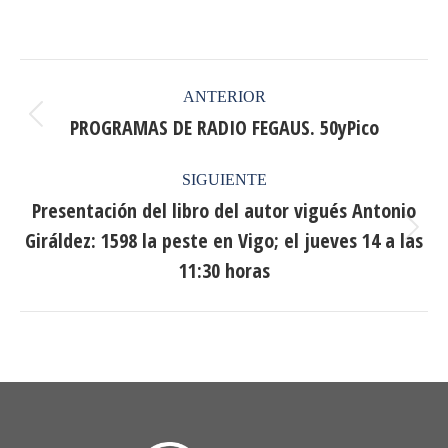
on
on
on
on
Facebook
X
Pinterest
LinkedIn
Navegación
ANTERIOR
entre
PROGRAMAS DE RADIO FEGAUS. 50yPico
Publicación
anterior:
publicaciones
SIGUIENTE
Presentación del libro del autor vigués Antonio
Giráldez: 1598 la peste en Vigo; el jueves 14 a las
Publicación
siguiente:
11:30 horas