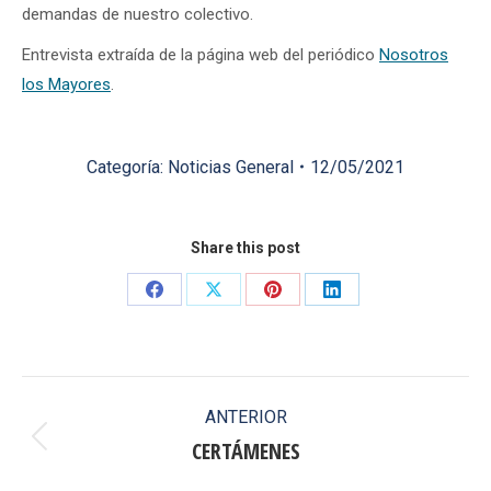
demandas de nuestro colectivo.
Entrevista extraída de la página web del periódico
Nosotros
los Mayores
.
Categoría:
Noticias General
12/05/2021
Share this post
Share
Share
Share
Share
on
on
on
on
Facebook
X
Pinterest
LinkedIn
Navegación
ANTERIOR
entre
CERTÁMENES
Publicación
anterior: