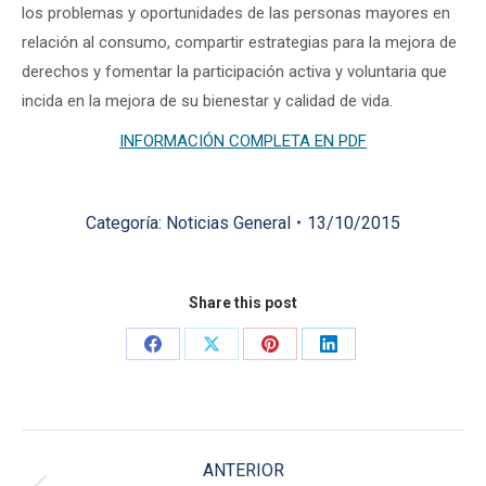
los problemas y oportunidades de las personas mayores en
relación al consumo, compartir estrategias para la mejora de
derechos y fomentar la participación activa y voluntaria que
incida en la mejora de su bienestar y calidad de vida.
INFORMACIÓN COMPLETA EN PDF
Categoría:
Noticias General
13/10/2015
Share this post
Share
Share
Share
Share
on
on
on
on
Facebook
X
Pinterest
LinkedIn
Navegación
ANTERIOR