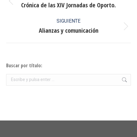
entre
Crónica de las XIV Jornadas de Oporto.
Publicación
anterior:
publicaciones
SIGUIENTE
Alianzas y comunicación
Publicación
siguiente:
Buscar por título:
Buscar: