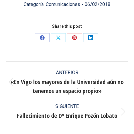
Categoría:
Comunicaciones
06/02/2018
Share this post
Share
Share
Share
Share
on
on
on
on
Facebook
X
Pinterest
LinkedIn
Navegación
ANTERIOR
entre
«En Vigo los mayores de la Universidad aún no
Publicación
tenemos un espacio propio»
publicaciones
anterior:
SIGUIENTE
Fallecimiento de Dº Enrique Pozón Lobato
Publicación
siguiente: