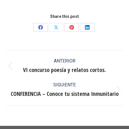
Share this post
Share
Share
Share
Share
on
on
on
on
Facebook
X
Pinterest
LinkedIn
Navegación
ANTERIOR
entre
VI concurso poesía y relatos cortos.
Publicación
anterior:
publicaciones
SIGUIENTE
CONFERENCIA – Conoce tu sistema Inmunitario
Publicación
siguiente: