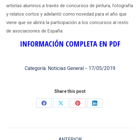
artistas alumnos a través de concursos de pintura, fotografía
y relatos cortos y adelantó como novedad para el año que
viene que se abrirá la participación a los concursos al resto
de asociaciones de España.
INFORMACIÓN COMPLETA EN PDF
Categoría:
Noticias General
17/05/2019
Share this post
Share
Share
Share
Share
on
on
on
on
Facebook
X
Pinterest
LinkedIn
Navegación
ANTERIOR