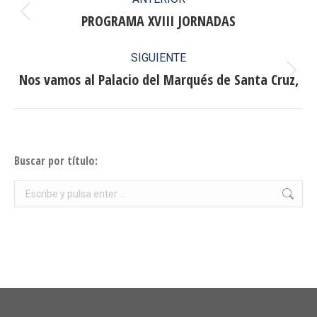
entre
PROGRAMA XVIII JORNADAS
Publicación
anterior:
publicaciones
SIGUIENTE
Nos vamos al Palacio del Marqués de Santa Cruz,
Publicación
siguiente:
Buscar por título:
Buscar: