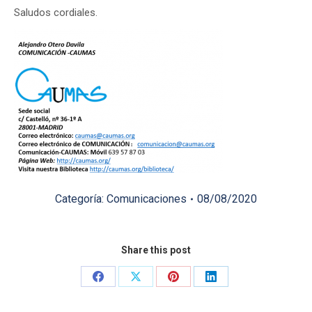
Saludos cordiales.
Categoría:
Comunicaciones
08/08/2020
Share this post
Share
Share
Share
Share
on
on
on
on