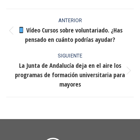
Facebook
X
Pinterest
LinkedIn
Navegación
ANTERIOR
entre
Vídeo Cursos sobre voluntariado. ¿Has
Publicación
pensado en cuánto podrías ayudar?
publicaciones
anterior:
SIGUIENTE
La Junta de Andalucía deja en el aire los
programas de formación universitaria para
Publicación
siguiente:
mayores