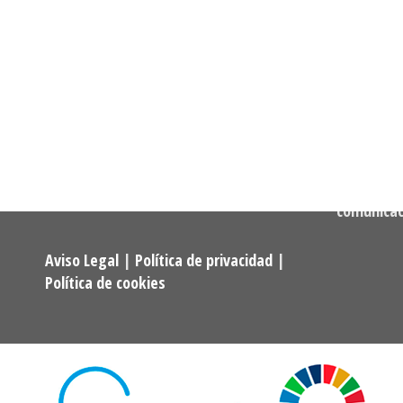
Dirección:
Calle Cast
Confederación Estatal de
MADRID
Asociaciones y Federaciones de
Teléfono:
Alumnos y Exalumnos de los
722 256 50
Programas Universitarios De
Mayores.
Correo:
comunica
Aviso Legal
|
Política de privacidad
|
Política de cookies