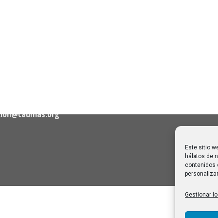
Próximas clases en direct
Canal Sénior. Semana del 1
elló, nº 36 – 1º A 28001
agosto de 2026
06/08/2026
Melilla: una joya escondida
2
viajar sin prisa
28/07/2026
cion@caumas.org
Este sitio w
hábitos de n
contenidos 
personalizar
Gestionar lo