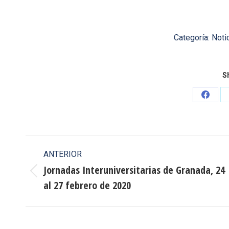
Categoría:
Noti
Sh
Share
on
Faceb
Navegación
ANTERIOR
entre
Jornadas Interuniversitarias de Granada, 24
Publicación
al 27 febrero de 2020
publicaciones
anterior: