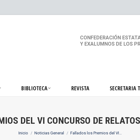
S
ACTIVIDADES
BIBLIOTECA
REVISTA
SEC
CONFEDERACIÓN ESTATA
Y EXALUMNOS DE LOS P
BIBLIOTECA
REVISTA
SECRETARIA 
MIOS DEL VI CONCURSO DE RELATO
Estás aquí:
Inicio
Noticias General
Fallados los Premios del VI…