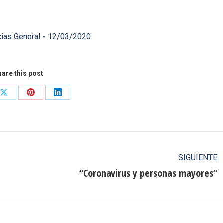
cias General
12/03/2020
are this post
Share
Share
Share
on
on
on
ook
X
Pinterest
LinkedIn
SIGUIENTE
“Coronavirus y personas mayores”
Publicación
siguiente: