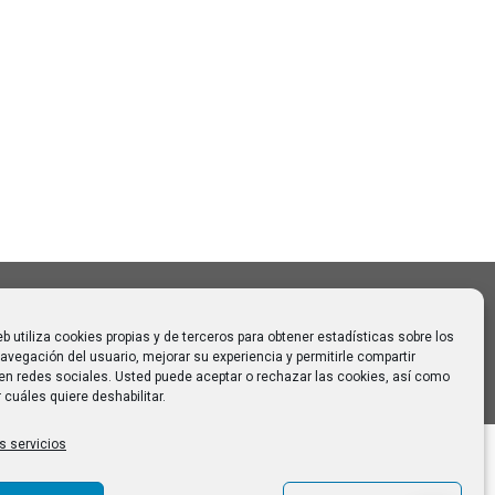
Buscar
Buscar:
o CAUMAS –
0 de
 para
eb utiliza cookies propias y de terceros para obtener estadísticas sobre los
avegación del usuario, mejorar su experiencia y permitirle compartir
en redes sociales. Usted puede aceptar o rechazar las cookies, así como
 cuáles quiere deshabilitar.
s servicios