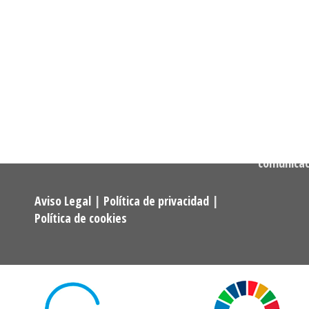
Informació
Dirección:
Calle Cast
Confederación Estatal de
MADRID
Asociaciones y Federaciones de
Teléfono:
Alumnos y Exalumnos de los
722 256 50
Programas Universitarios De
Mayores.
Correo:
comunica
Aviso Legal
|
Política de privacidad
|
Política de cookies