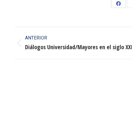
Share
on
Faceb
Navegación
ANTERIOR
entre
Diálogos Universidad/Mayores en el siglo XX
Publicación
anterior:
publicaciones