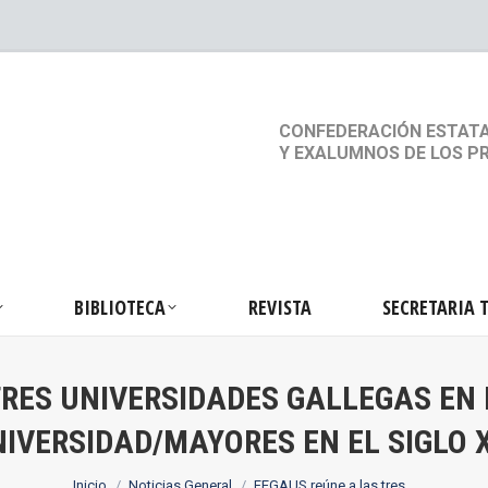
S
ACTIVIDADES
BIBLIOTECA
REVISTA
SEC
CONFEDERACIÓN ESTATA
Y EXALUMNOS DE LOS P
BIBLIOTECA
REVISTA
SECRETARIA 
TRES UNIVERSIDADES GALLEGAS EN
IVERSIDAD/MAYORES EN EL SIGLO 
Estás aquí:
Inicio
Noticias General
FEGAUS reúne a las tres…