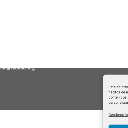
n de Contacto
Noticias Recientes
Próximas clases en direct
Canal Sénior. Semana del 1
elló, nº 36 – 1º A 28001
agosto de 2026
06/08/2026
Melilla: una joya escondida
2
viajar sin prisa
28/07/2026
cion@caumas.org
Este sitio w
hábitos de n
contenidos 
personalizar
Gestionar lo