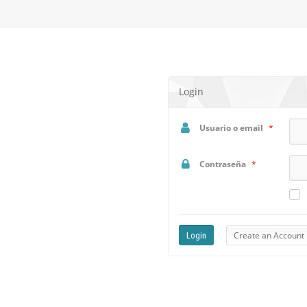
Login
Usuario o email
*
Contraseña
*
Create an Account