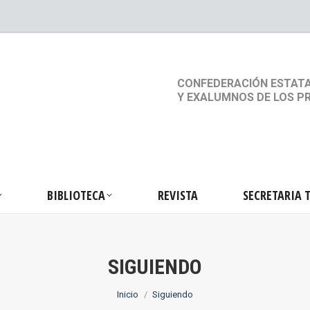
S
ACTIVIDADES
BIBLIOTECA
REVISTA
SEC
CONFEDERACIÓN ESTATA
Y EXALUMNOS DE LOS P
BIBLIOTECA
REVISTA
SECRETARIA 
SIGUIENDO
Estás aquí:
Inicio
Siguiendo