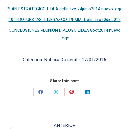
PLAN ESTRATÉGICO LIDEA definitivo 24junio2014 nuevoLogo
10_PROPUESTAS_LIDERAZGO_PPMM_Definitivo10dic2012
CONCLUSIONES REUNIÓN DIALOGO LIDEA 8oct2014 nuevo
Logo
Categoría:
Noticias General
17/01/2015
Share this post
Share
Share
Share
Share
on
on
on
on
Facebook
X
Pinterest
LinkedIn
Navegación
ANTERIOR