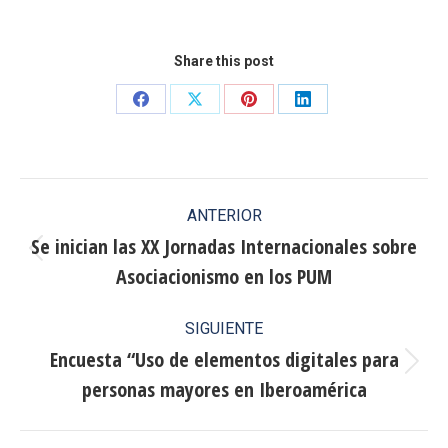
Share this post
Share
Share
Share
Share
on
on
on
on
Facebook
X
Pinterest
LinkedIn
Navegación
ANTERIOR
entre
Se inician las XX Jornadas Internacionales sobre
Publicación
Asociacionismo en los PUM
publicaciones
anterior:
SIGUIENTE
Encuesta “Uso de elementos digitales para
Publicación
personas mayores en Iberoamérica
siguiente: