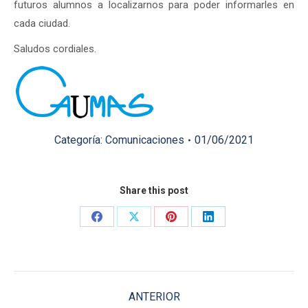
futuros alumnos a localizarnos para poder informarles en
cada ciudad.
Saludos cordiales.
Categoría:
Comunicaciones
01/06/2021
Share this post
Share
Share
Share
Share
on
on
on
on
Facebook
X
Pinterest
LinkedIn
Navegación
ANTERIOR