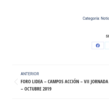
Categoría:
Noti
Sh
Share
on
Faceb
Navegación
ANTERIOR
entre
FORO LIDEA – CAMPOS ACCIÓN – VII JORNADA
Publicación
– OCTUBRE 2019
publicaciones
anterior: