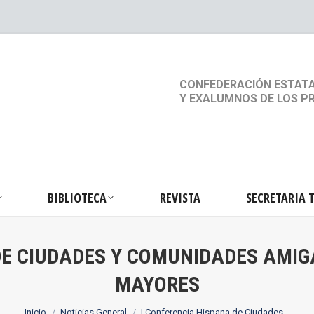
S
ACTIVIDADES
BIBLIOTECA
REVISTA
SEC
CONFEDERACIÓN ESTATA
Y EXALUMNOS DE LOS P
BIBLIOTECA
REVISTA
SECRETARIA 
DE CIUDADES Y COMUNIDADES AMI
MAYORES
Estás aquí:
Inicio
Noticias General
I Conferencia Hispana de Ciudades…