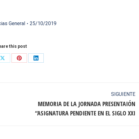
cias General
25/10/2019
are this post
Share
Share
Share
on
on
on
ook
X
Pinterest
LinkedIn
SIGUIENTE
MEMORIA DE LA JORNADA PRESENTAIÓN
Publicación
“ASIGNATURA PENDIENTE EN EL SIGLO XXI
siguiente: