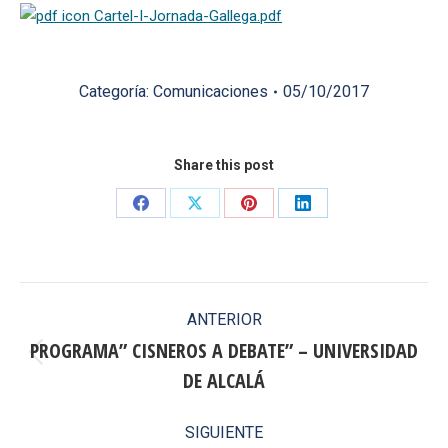
Cartel-I-Jornada-Gallega.pdf
Categoría:
Comunicaciones
05/10/2017
Share this post
Share
Share
Share
Share
on
on
on
on
Facebook
X
Pinterest
LinkedIn
Navegación
ANTERIOR
entre
PROGRAMA” CISNEROS A DEBATE” – UNIVERSIDAD
Publicación
DE ALCALÁ
publicaciones
anterior:
SIGUIENTE