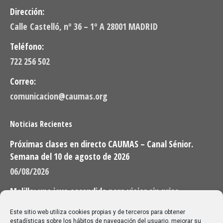
Dirección:
Calle Castelló, nº 36 – 1º A 28001 MADRID
Teléfono:
722 256 502
Correo:
comunicacion@caumas.org
Noticias Recientes
Próximas clases en directo CAUMAS – Canal Sénior.
Semana del 10 de agosto de 2026
06/08/2026
Melilla: una joya escondida para viajar sin prisa
28/07/2026
Este sitio web utiliza cookies propias y de terceros para obtener
estadísticas sobre los hábitos de navegación del usuario, mejorar su