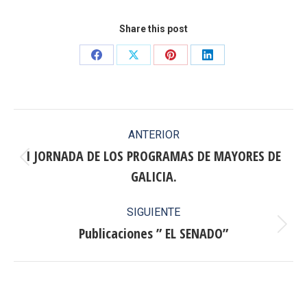
Share this post
Share
Share
Share
Share
on
on
on
on
Facebook
X
Pinterest
LinkedIn
Navegación
ANTERIOR
entre
I JORNADA DE LOS PROGRAMAS DE MAYORES DE
Publicación
GALICIA.
publicaciones
anterior:
SIGUIENTE
Publicaciones ” EL SENADO”
Publicación
siguiente: