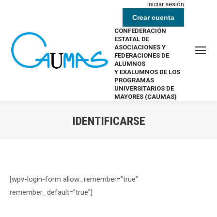
Iniciar sesión
Crear cuenta
CONFEDERACIÓN
ESTATAL DE
ASOCIACIONES Y
FEDERACIONES DE
ALUMNOS
Y EXALUMNOS DE LOS
PROGRAMAS
UNIVERSITARIOS DE
MAYORES (CAUMAS)
IDENTIFICARSE
Estás aquí:
[wpv-login-form allow_remember=”true”
remember_default=”true”]