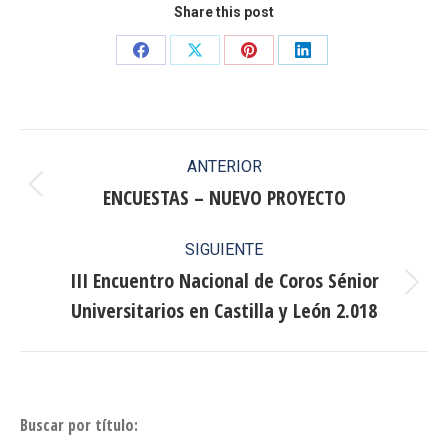
Share this post
Share
Share
Share
Share
on
on
on
on
Facebook
X
Pinterest
LinkedIn
Navegación
ANTERIOR
entre
ENCUESTAS – NUEVO PROYECTO
Publicación
anterior:
publicaciones
SIGUIENTE
III Encuentro Nacional de Coros Sénior
Publicación
Universitarios en Castilla y León 2.018
siguiente:
Buscar por título: