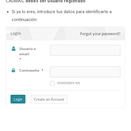
CAUMAS,
debes ser usuario registrado
.
Si ya lo eres, introduce tus datos para identificarte a
continuación:
Login
Forgot your password?
Usuario o
email
*
Contraseña
*
REMEMBER ME
Create an Account