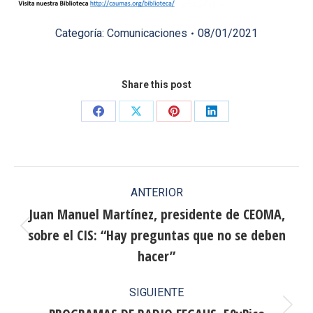
Categoría:
Comunicaciones
08/01/2021
Share this post
Share
Share
Share
Share
on
on
on
on
Facebook
X
Pinterest
LinkedIn
Navegación
ANTERIOR
entre
Juan Manuel Martínez, presidente de CEOMA,
sobre el CIS: “Hay preguntas que no se deben
publicaciones
Publicación
anterior:
hacer”
SIGUIENTE
Publicación