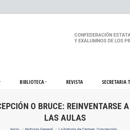
S
ACTIVIDADES
BIBLIOTECA
REVISTA
SEC
CONFEDERACIÓN ESTATA
Y EXALUMNOS DE LOS P
BIBLIOTECA
REVISTA
SECRETARIA 
EPCIÓN O BRUCE: REINVENTARSE A 
LAS AULAS
Estás aquí:
Inicio
Noticias General
La historia de Carmen, Concepción…