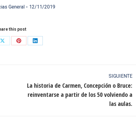
cias General
12/11/2019
are this post
Share
Share
Share
on
on
on
ook
X
Pinterest
LinkedIn
SIGUIENTE
La historia de Carmen, Concepción o Bruce:
reinventarse a partir de los 50 volviendo a
Publicación
siguiente:
las aulas.