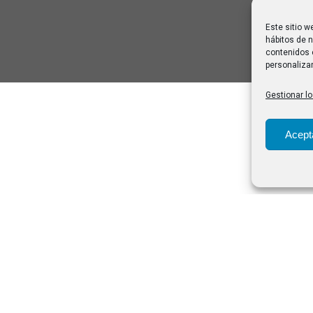
Este sitio w
hábitos de n
contenidos 
personalizar
Gestionar lo
Acept