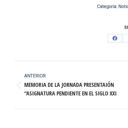
Categoría:
Noti
Sh
Share
on
Faceb
Navegación
entre
ANTERIOR
MEMORIA DE LA JORNADA PRESENTAIÓN
publicaciones
Publicación
“ASIGNATURA PENDIENTE EN EL SIGLO XXI
anterior: