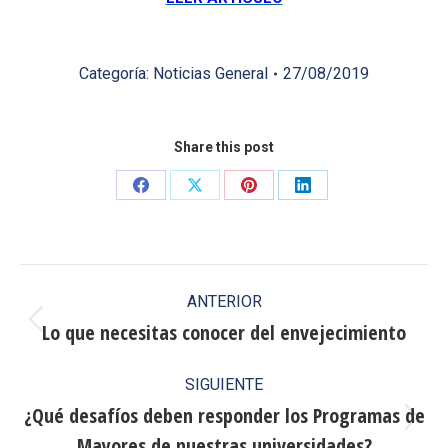
Categoría:
Noticias General
27/08/2019
Share this post
Share
Share
Share
Share
on
on
on
on
Facebook
X
Pinterest
LinkedIn
Navegación
ANTERIOR
entre
Lo que necesitas conocer del envejecimiento
Publicación
anterior:
publicaciones
SIGUIENTE
¿Qué desafíos deben responder los Programas de
Publicación
Mayores de nuestras universidades?