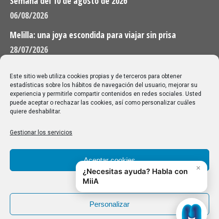
Semana del 10 de agosto de 2026
06/08/2026
Melilla: una joya escondida para viajar sin prisa
28/07/2026
Buscar
Este sitio web utiliza cookies propias y de terceros para obtener
estadísticas sobre los hábitos de navegación del usuario, mejorar su
Buscar:
experiencia y permitirle compartir contenidos en redes sociales. Usted
puede aceptar o rechazar las cookies, así como personalizar cuáles
quiere deshabilitar.
Aviso Legal
|
Política de privacidad
|
Política de cookies
Gestionar los servicios
Aceptar cookies
Denegar
Personalizar