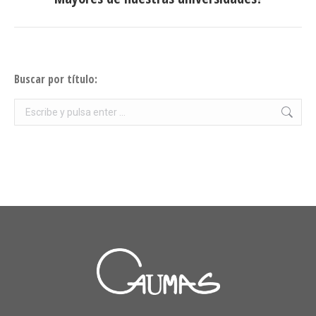
siguiente:
Buscar por título:
Buscar: