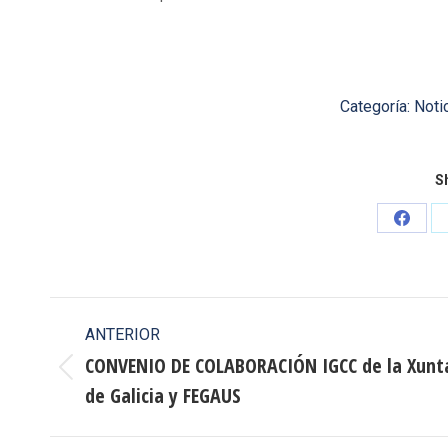
Categoría:
Noti
Sh
Share
on
Faceb
Navegación
ANTERIOR
entre
CONVENIO DE COLABORACIÓN IGCC de la Xunt
Publicación
de Galicia y FEGAUS
publicaciones
anterior: