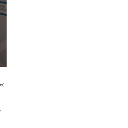
us)
o