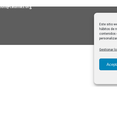
28/07/2026
cion@caumas.org
Este sitio w
hábitos de n
contenidos 
personalizar
Gestionar lo
Acept