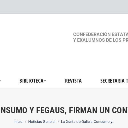
S
ACTIVIDADES
BIBLIOTECA
REVISTA
SEC
CONFEDERACIÓN ESTATA
Y EXALUMNOS DE LOS P
BIBLIOTECA
REVISTA
SECRETARIA 
ONSUMO Y FEGAUS, FIRMAN UN CO
Estás aquí:
Inicio
Noticias General
La Xunta de Galicia-Consumo y…