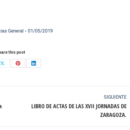
cias General
01/05/2019
are this post
Share
Share
Share
on
on
on
ook
X
Pinterest
LinkedIn
SIGUIENTE
a
LIBRO DE ACTAS DE LAS XVII JORNADAS DE
Publicación
ZARAGOZA.
siguiente: