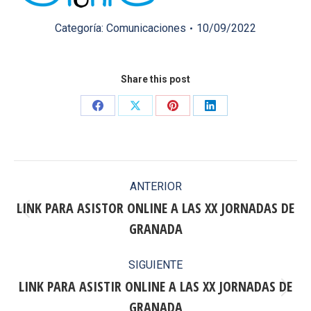
Categoría:
Comunicaciones
10/09/2022
Share this post
Share
Share
Share
Share
on
on
on
on
Facebook
X
Pinterest
LinkedIn
Navegación
ANTERIOR
entre
LINK PARA ASISTOR ONLINE A LAS XX JORNADAS DE
Publicación
GRANADA
publicaciones
anterior:
SIGUIENTE
LINK PARA ASISTIR ONLINE A LAS XX JORNADAS DE
Publicación
GRANADA