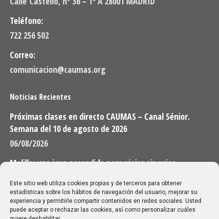
Calle Castelló, nº 36 – 1º A 28001 MADRID
Teléfono:
722 256 502
Correo:
comunicacion@caumas.org
Noticias Recientes
Próximas clases en directo CAUMAS – Canal Sénior.
Semana del 10 de agosto de 2026
06/08/2026
Melilla: una joya escondida para viajar sin prisa
28/07/2026
Este sitio web utiliza cookies propias y de terceros para obtener
estadísticas sobre los hábitos de navegación del usuario, mejorar su
experiencia y permitirle compartir contenidos en redes sociales. Usted
Buscar
puede aceptar o rechazar las cookies, así como personalizar cuáles
quiere deshabilitar.