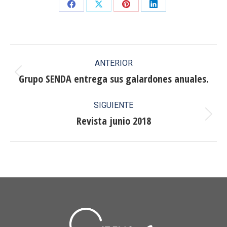
Share
Share
Share
Share
on
on
on
on
Facebook
X
Pinterest
LinkedIn
Navegación
ANTERIOR
entre
Grupo SENDA entrega sus galardones anuales.
Publicación
anterior:
publicaciones
SIGUIENTE
Revista junio 2018
Publicación
siguiente: