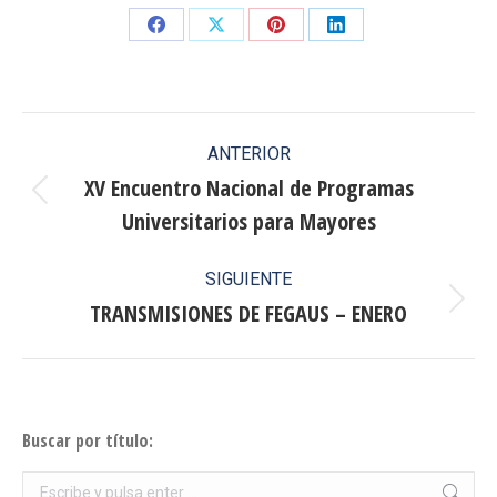
Share
Share
Share
Share
on
on
on
on
Facebook
X
Pinterest
LinkedIn
Navegación
ANTERIOR
entre
XV Encuentro Nacional de Programas
Publicación
Universitarios para Mayores
publicaciones
anterior:
SIGUIENTE
TRANSMISIONES DE FEGAUS – ENERO
Publicación
siguiente:
Buscar por título:
Buscar: