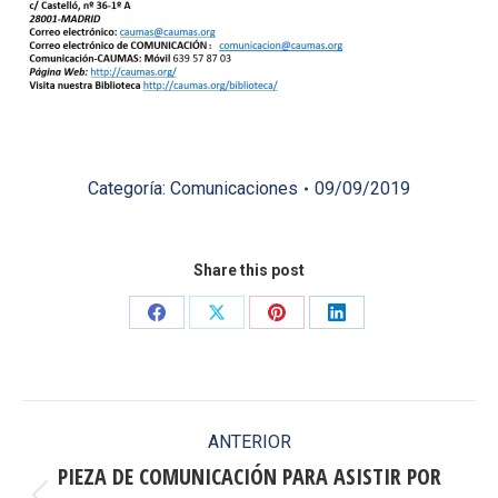
Categoría:
Comunicaciones
09/09/2019
Share this post
Share
Share
Share
Share
on
on
on
on
Facebook
X
Pinterest
LinkedIn
Navegación
ANTERIOR
entre
PIEZA DE COMUNICACIÓN PARA ASISTIR POR