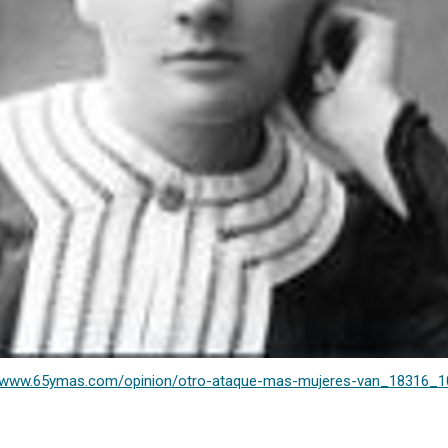
//www.65ymas.com/opinion/otro-ataque-mas-mujeres-van_18316_1