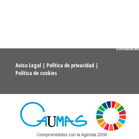
Confederación Estatal de
MADRID
Asociaciones y Federaciones de
Teléfono:
Alumnos y Exalumnos de los
722 256 50
Programas Universitarios De
Mayores.
Correo:
comunica
Aviso Legal
|
Política de privacidad
|
Política de cookies