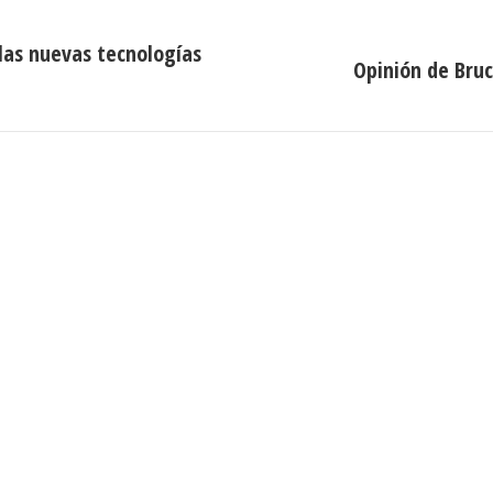
las nuevas tecnologías
Opinión de Bruc
Publicación
siguiente:
n de Contacto
Noticias Recientes
Próximas clases en direct
Canal Sénior. Semana del 1
elló, nº 36 – 1º A 28001