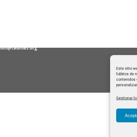
agosto de 2026
06/08/2026
Melilla: una joya escondida
2
viajar sin prisa
28/07/2026
cion@caumas.org
Este sitio w
hábitos de n
contenidos 
personalizar
Gestionar lo
Acept