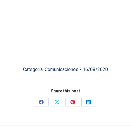
Categoría:
Comunicaciones
16/08/2020
Share this post
Share
Share
Share
Share
on
on
on
on
Facebook
X
Pinterest
LinkedIn