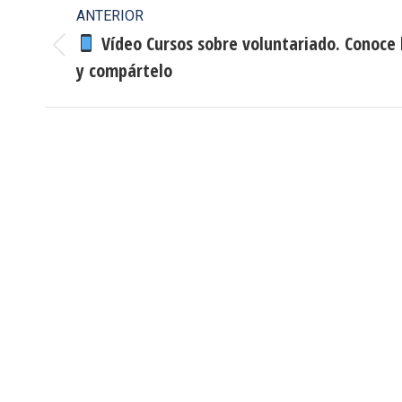
Navegación
ANTERIOR
entre
Vídeo Cursos sobre voluntariado. Conoce 
Publicación
y compártelo
publicaciones
anterior:
Informació
Dirección:
Calle Cast