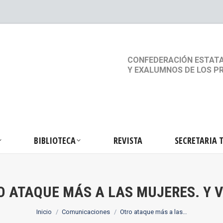
S
ACTIVIDADES
BIBLIOTECA
REVISTA
SEC
CONFEDERACIÓN ESTATA
Y EXALUMNOS DE LOS P
BIBLIOTECA
REVISTA
SECRETARIA 
O ATAQUE MÁS A LAS MUJERES. Y 
Estás aquí:
Inicio
Comunicaciones
Otro ataque más a las…