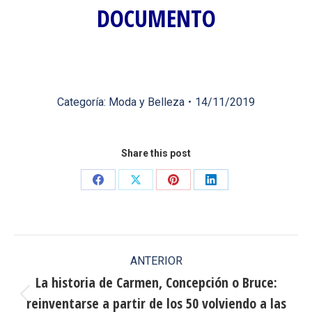
DOCUMENTO
Categoría:
Moda y Belleza
14/11/2019
Share this post
Share
Share
Share
Share
on
on
on
on
Facebook
X
Pinterest
LinkedIn
Navegación
ANTERIOR
entre
La historia de Carmen, Concepción o Bruce:
reinventarse a partir de los 50 volviendo a las
publicaciones
Publicación