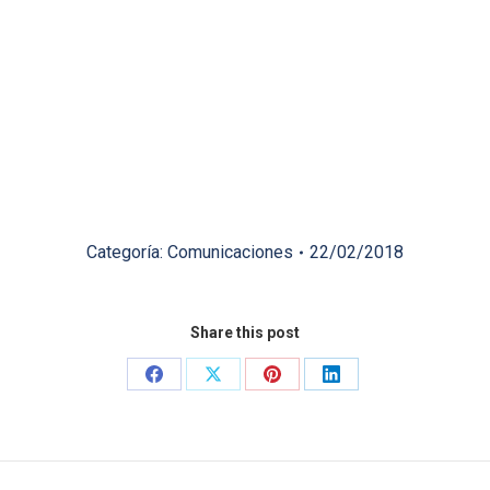
Categoría:
Comunicaciones
22/02/2018
Share this post
Share
Share
Share
Share
on
on
on
on
Facebook
X
Pinterest
LinkedIn