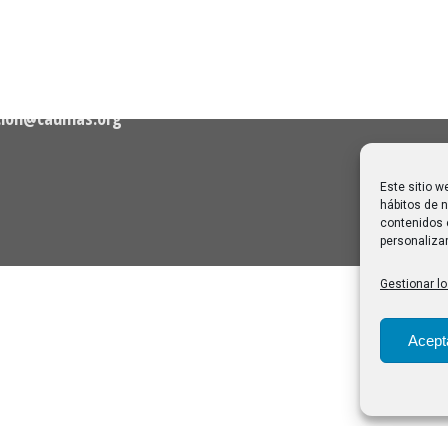
06/08/2026
Melilla: una joya escondida
2
viajar sin prisa
28/07/2026
cion@caumas.org
Este sitio w
hábitos de n
contenidos 
personalizar
Gestionar lo
Acept