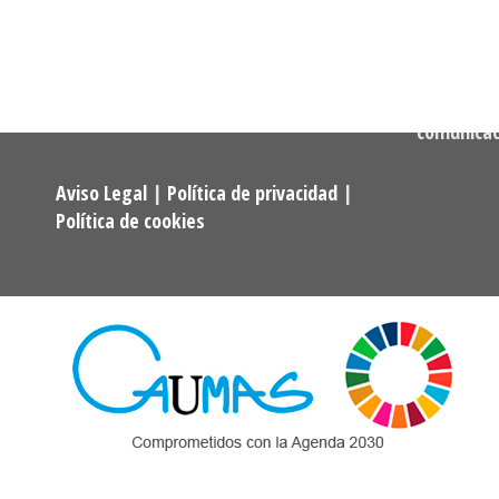
Asociaciones y Federaciones de
Teléfono:
Alumnos y Exalumnos de los
722 256 50
Programas Universitarios De
Mayores.
Correo:
comunica
Aviso Legal
|
Política de privacidad
|
Política de cookies