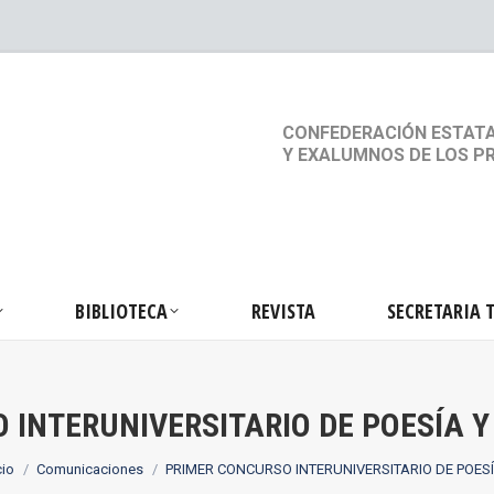
S
ACTIVIDADES
BIBLIOTECA
REVISTA
SEC
CONFEDERACIÓN ESTATA
Y EXALUMNOS DE LOS P
BIBLIOTECA
REVISTA
SECRETARIA 
 INTERUNIVERSITARIO DE POESÍA Y
tás aquí:
cio
Comunicaciones
PRIMER CONCURSO INTERUNIVERSITARIO DE POES