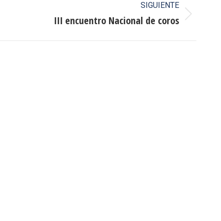
SIGUIENTE
III encuentro Nacional de coros
Buscar
Buscar:
o CAUMAS –
0 de