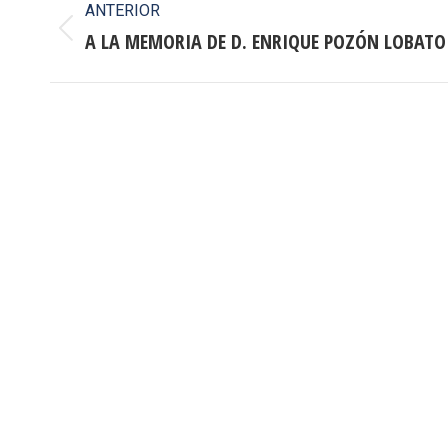
ANTERIOR
entre
A LA MEMORIA DE D. ENRIQUE POZÓN LOBATO
Publicación
anterior:
publicaciones
Informació
Dirección:
Calle Cast
Confederación Estatal de
MADRID