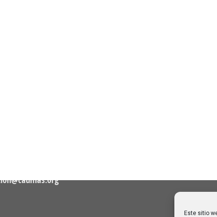
n de Contacto
Noticias Recientes
Próximas clases en direct
Canal Sénior. Semana del 1
elló, nº 36 – 1º A 28001
agosto de 2026
06/08/2026
Melilla: una joya escondida
2
viajar sin prisa
28/07/2026
cion@caumas.org
Este sitio w