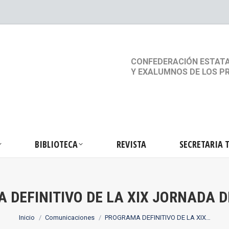
S
ACTIVIDADES
BIBLIOTECA
REVISTA
SEC
CONFEDERACIÓN ESTATA
Y EXALUMNOS DE LOS P
BIBLIOTECA
REVISTA
SECRETARIA 
 DEFINITIVO DE LA XIX JORNADA 
Estás aquí:
Inicio
Comunicaciones
PROGRAMA DEFINITIVO DE LA XIX…