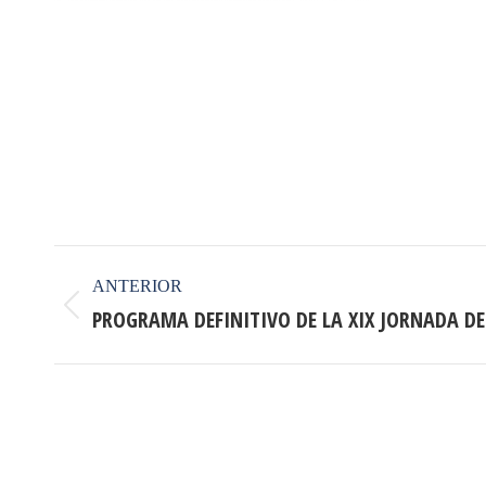
Navegación
ANTERIOR
entre
PROGRAMA DEFINITIVO DE LA XIX JORNADA D
Publicación
anterior:
publicaciones