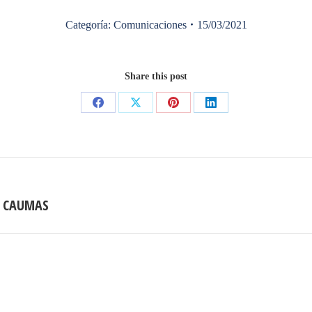
Categoría:
Comunicaciones
15/03/2021
Share this post
Share
Share
Share
Share
on
on
on
on
Facebook
X
Pinterest
LinkedIn
E CAUMAS
Publicación
siguiente: