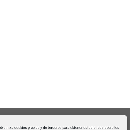
Buscar
Buscar:
o CAUMAS –
0 de
 para
eb utiliza cookies propias y de terceros para obtener estadísticas sobre los