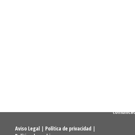
Informació
Dirección:
Calle Cast
Confederación Estatal de
MADRID
Asociaciones y Federaciones de
Teléfono:
Alumnos y Exalumnos de los
722 256 50
Programas Universitarios De
Mayores.
Correo:
comunica
Aviso Legal
|
Política de privacidad
|