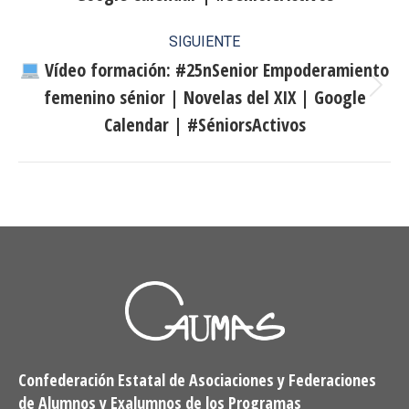
publicaciones
anterior:
SIGUIENTE
Vídeo formación: #25nSenior Empoderamiento
femenino sénior | Novelas del XIX | Google
Publicación
siguiente:
Calendar | #SéniorsActivos
Confederación Estatal de Asociaciones y Federaciones
de Alumnos y Exalumnos de los Programas