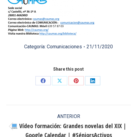
Categoría:
Comunicaciones
21/11/2020
Share this post
Share
Share
Share
Share
on
on
on
on
Facebook
X
Pinterest
LinkedIn
Navegación
ANTERIOR
entre
Vídeo formación: Grandes novelas del XIX |
Publicación
Google Calendar | #SéniorsActivos