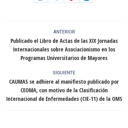
Share
Share
Share
Share
on
on
on
on
Facebook
X
Pinterest
LinkedIn
Navegación
ANTERIOR
entre
Publicado el Libro de Actas de las XIX Jornadas
Internacionales sobre Asociacionismo en los
publicaciones
Publicación
anterior:
Programas Universitarios de Mayores
SIGUIENTE
CAUMAS se adhiere al manifiesto publicado por
CEOMA, con motivo de la Clasificación
Publicación
siguiente:
Internacional de Enfermedades (CIE-11) de la OMS