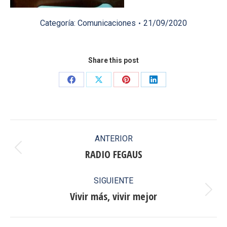
Categoría:
Comunicaciones
21/09/2020
Share this post
Share
Share
Share
Share
on
on
on
on
Facebook
X
Pinterest
LinkedIn
Navegación
ANTERIOR
entre
RADIO FEGAUS
Publicación
anterior:
publicaciones
SIGUIENTE
Vivir más, vivir mejor
Publicación
siguiente: