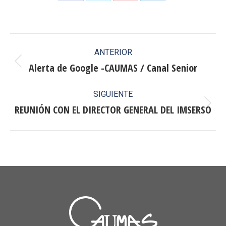
Share
Share
Share
Share
on
on
on
on
Facebook
X
Pinterest
LinkedIn
Navegación
ANTERIOR
entre
Alerta de Google -CAUMAS / Canal Senior
Publicación
anterior:
publicaciones
SIGUIENTE
REUNIÓN CON EL DIRECTOR GENERAL DEL IMSERSO
Publicación
siguiente: