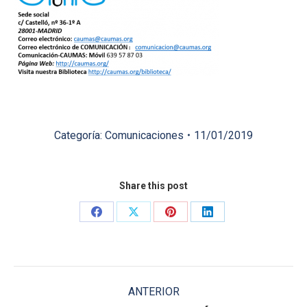
Categoría:
Comunicaciones
11/01/2019
Share this post
Share
Share
Share
Share
on
on
on
on
Facebook
X
Pinterest
LinkedIn
Navegación
ANTERIOR