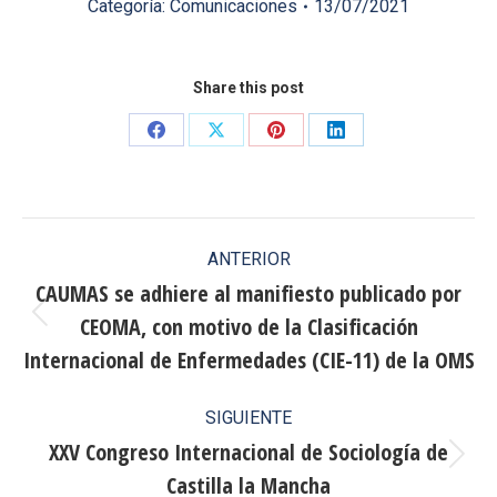
Categoría:
Comunicaciones
13/07/2021
Share this post
Share
Share
Share
Share
on
on
on
on
Facebook
X
Pinterest
LinkedIn
Navegación
ANTERIOR
entre
CAUMAS se adhiere al manifiesto publicado por
CEOMA, con motivo de la Clasificación
publicaciones
Publicación
anterior:
Internacional de Enfermedades (CIE-11) de la OMS
SIGUIENTE
XXV Congreso Internacional de Sociología de
Publicación
Castilla la Mancha
siguiente: