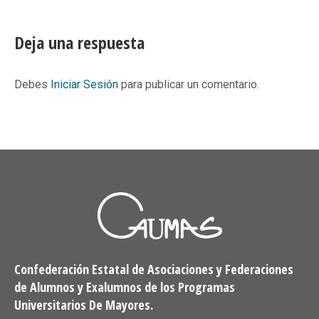
on
on
on
on
Facebook
X
Pinterest
LinkedIn
Deja una respuesta
Debes
Iniciar Sesión
para publicar un comentario.
Confederación Estatal de Asociaciones y Federaciones
de Alumnos y Exalumnos de los Programas
Universitarios De Mayores.